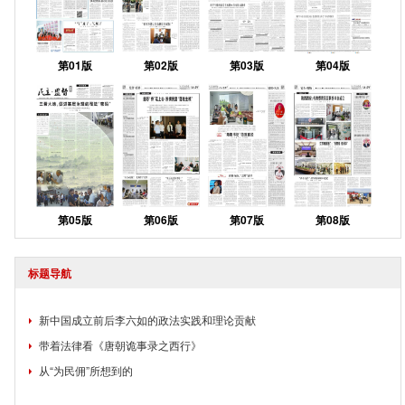
第01版
第02版
第03版
第04版
第05版
第06版
第07版
第08版
标题导航
新中国成立前后李六如的政法实践和理论贡献
带着法律看《唐朝诡事录之西行》
从“为民佣”所想到的