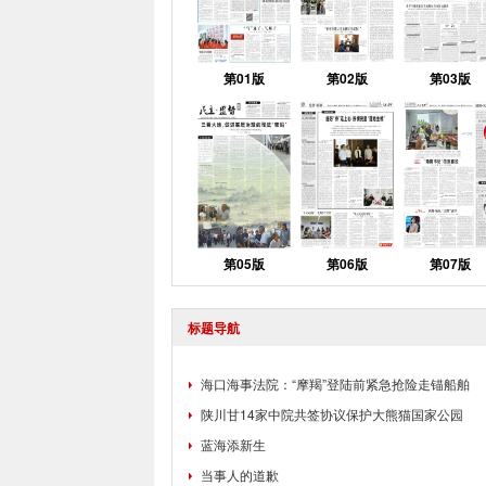
第01版
第02版
第03版
第05版
第06版
第07版
标题导航
海口海事法院：“摩羯”登陆前紧急抢险走锚船舶
陕川甘14家中院共签协议保护大熊猫国家公园
蓝海添新生
当事人的道歉