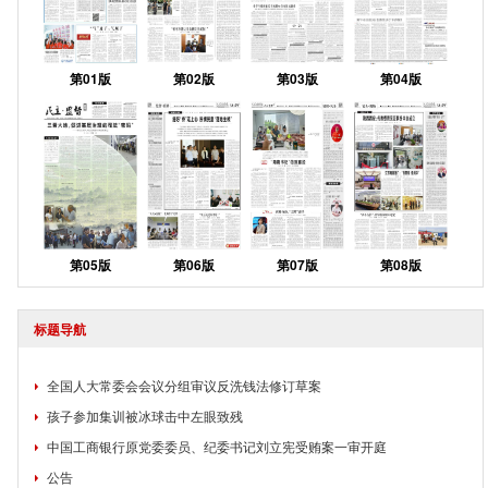
第01版
第02版
第03版
第04版
第05版
第06版
第07版
第08版
标题导航
全国人大常委会会议分组审议反洗钱法修订草案
孩子参加集训被冰球击中左眼致残
中国工商银行原党委委员、纪委书记刘立宪受贿案一审开庭
公告