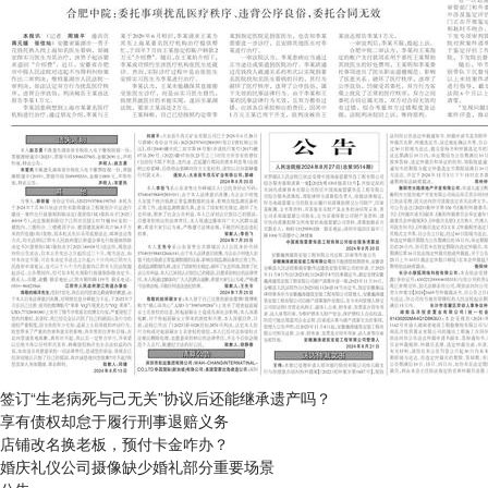
签订“生老病死与己无关”协议后还能继承遗产吗？
享有债权却怠于履行刑事退赔义务
店铺改名换老板，预付卡金咋办？
婚庆礼仪公司摄像缺少婚礼部分重要场景